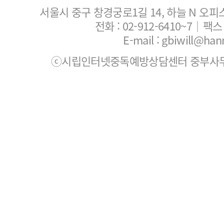
서울시 중구 창경궁로1길 14, 하늘 N 오피
전화 :
02-912-6410~7
｜팩스 :
E-mail : gbiwill@han
ⓒ시립인터넷중독예방상담센터 중부사무소. All