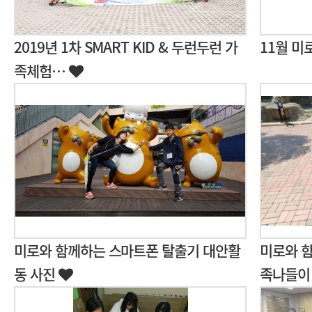
2019년 1차 SMART KID & 두런두런 가
11월 미
족체험…
미로와 함께하는 스마트폰 탈출기 대안활
미로와 함
동 사진
족나들