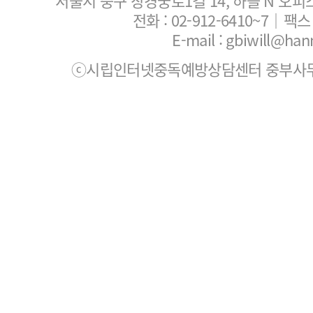
서울시 중구 창경궁로1길 14, 하늘 N 오피
전화 :
02-912-6410~7
｜팩스 :
E-mail : gbiwill@han
ⓒ시립인터넷중독예방상담센터 중부사무소. All