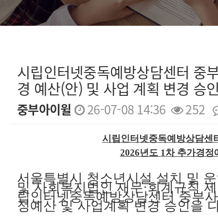
시립인터넷중독예방상담센터 중부사무
경 예산(안) 및 사업 계획 변경 승
중부아이윌
26-07-08 14:36
252
본문
시립인터넷중독예방상담센터
2026
년도
1
차 추가경정
서울특별시 청소년시설 설치 및 운
및 사회복지법인 재무
·
회계규칙 제
립인터넷중독예방상담센터 중부
정예산 및 사업계획 변경 승인을 