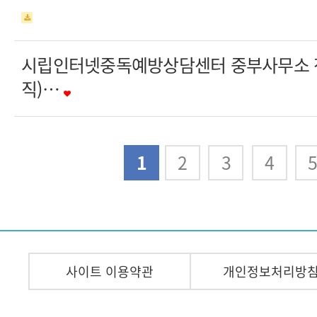
시립인터넷중독예방상담센터 중부사무소 
직)…
다음
맨끝
1
2
3
4
사이트 이용약관
개인정보처리방