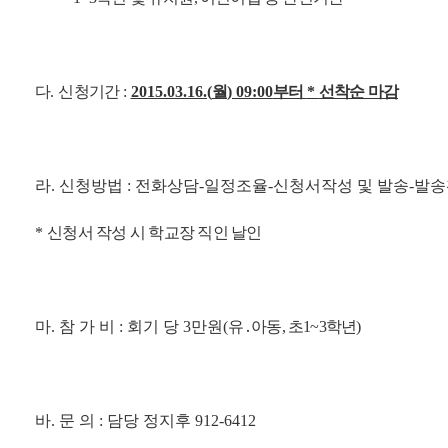
다
.
신청기간
:
2015.03.16.(
월
) 09:00
부터
*
선착순 마감
라
.
신청방법
:
전화상담
-
일정조율
-
신청서작성 및 발송
-
발송
*
신청서 작성 시 학교장 직인 날인
마
.
참 가 비
:
회기 당
3
만원
(
유
․
아동
,
초
1~3
학년
)
바
.
문 의
:
담당 정지후
912-6412