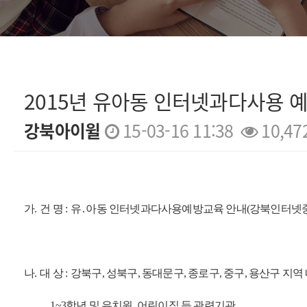
2015년 유아동 인터넷과다사용 
강북아이윌
15-03-16 11:38
10,47
본문
가
.
건 명
:
유
․
아동 인터넷과다사용예방교육 안내
(
강북인터넷
나
.
대 상
:
강북구
,
성북구
,
동대문구
,
종로구
,
중구
,
용산구 지역 
1~3
학년 및 유치원
,
어린이집 등 관련기관