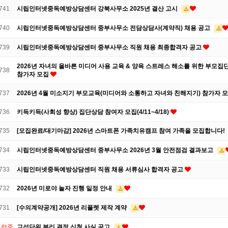
741
시립인터넷중독예방상담센터 강북사무소 2025년 결산 고시
740
시립인터넷중독예방상담센터 중부사무소 전담상담사(계약직) 채용 공고
739
시립인터넷중독예방상담센터 중부사무소 직원 채용 최종합격자 공고
2026년 자녀의 올바른 미디어 사용 교육 & 양육 스트레스 해소를 위한 부모집
738
참가자 모집
737
2026년 4월 미소지기 부모교육(미디어와 소통하고 자녀와 친해지기) 참가자 
736
키득키득(사회성 향상) 집단상담 참여자 모집(4/11~4/18)
735
[모집완료/대기마감] 2026년 스마트폰 가족치유캠프 참여 가족을 모집합니다!
734
시립인터넷중독예방상담센터 중부사무소 2026년 3월 안전점검 결과보고
733
시립인터넷중독예방상담센터 직원 채용 서류심사 합격자 공고
732
2026년 미로야 놀자 진행 일정 안내
731
[수의계약공개] 2026년 리플렛 제작 계약
열람중
교섭단위 분리 결정 신청 사실 공고