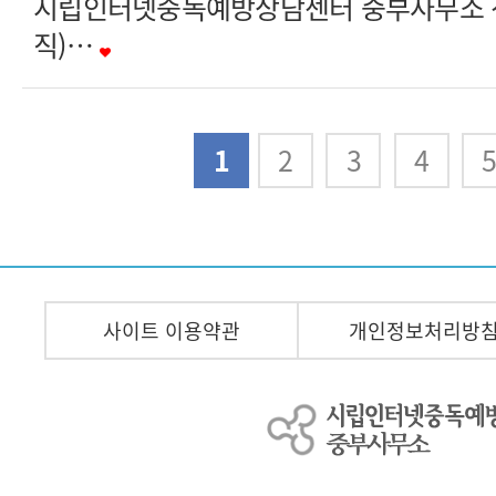
시립인터넷중독예방상담센터 중부사무소 
직)…
다음
맨끝
1
2
3
4
사이트 이용약관
개인정보처리방