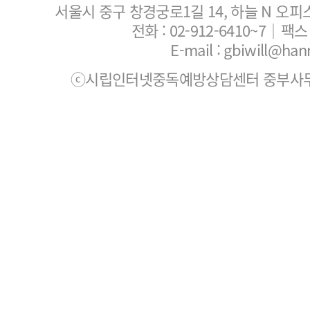
서울시 중구 창경궁로1길 14, 하늘 N 오피
전화 :
02-912-6410~7
｜팩스 :
E-mail : gbiwill@han
ⓒ시립인터넷중독예방상담센터 중부사무소. All