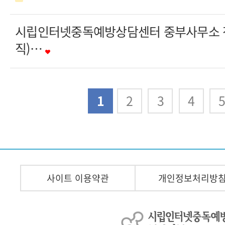
시립인터넷중독예방상담센터 중부사무소 
직)…
다음
맨끝
1
2
3
4
사이트 이용약관
개인정보처리방