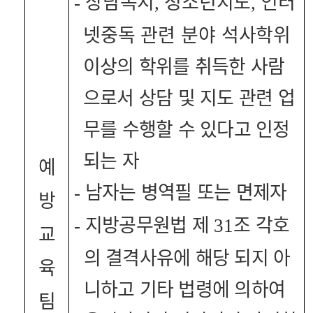
상담복지
청소년지도
인터
-
,
,
넷중독 관련 분야 석사
학위
이상의 학위를 취득한 사람
으로서 상담 및 지도 관련 업
무를 수행할 수 있다고 인정
되는 자
예
남자는 병역필 또는 면제자
-
방
지방공무원법 제
조 각호
-
31
교
의 결격사유에 해당 되지 아
육
니하고 기타 법령에 의하여
팀