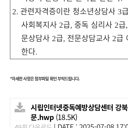
관련자격증이란 청소년상담사
2.
3
사회복지사
급
중독 심리사
급
2
,
2
문상담사
급
전문상담교사
급
2
,
2
한다
.
*자세한 사항은 첨부파일 확인 부탁드립니다.
시립인터넷중독예방상담센터 강북사
문.hwp
(18.5K)
|
DATE : 2025-07-08 17:
49회 다운로드