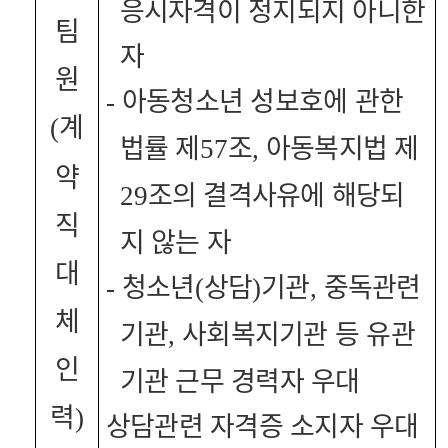
응시자격이 정지되지 아니한
팀
자
원
아동청소년 성보호에 관한
-
계
(
법률 제
조
아동복지법 제
57
,
약
조의 결격사유에 해당되
29
직
지 않는 자
대
청소년
상담
기관
중독관련
-
(
)
,
체
기관
사회복지기관 등 유관
,
인
기관 근무 경력자 우대
력
)
상담관련 자격증 소지자 우대