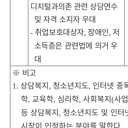
디지털과의존 관련 상담연수
및 자격 소지자 우대
취업보호대상자
장애인
저
-
,
,
소득층은 관련법에 의거
우
대
※
비고
상담복지
청소년지도
인터넷 중
1.
,
,
학
교육학
심리학
사회복지
사
,
,
,
(
등 상담복지
청소년지도 및 인터
,
시장이 인정하는 분야를 말한다
.