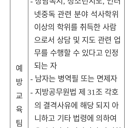
상담복지
청소년지도
인터
-
,
,
넷중독 관련 분야 석사
학위
이상의 학위를 취득한 사람
으로서 상담 및 지도 관련 업
무를 수행할 수 있다고 인정
되는 자
예
남자는 병역필 또는 면제자
-
방
지방공무원법 제
조 각호
-
31
교
의 결격사유에 해당 되지 아
육
니하고 기타 법령에 의하여
팀