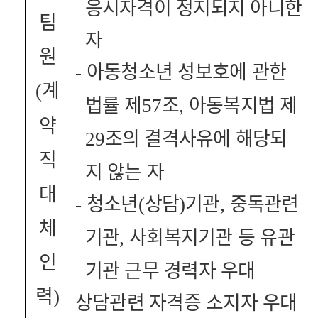
응시자격이 정지되지 아니한
팀
자
원
아동청소년 성보호에 관한
-
계
(
법률 제
조
아동복지법 제
57
,
약
조의 결격사유에 해당되
29
직
지 않는 자
대
청소년
상담
기관
중독관련
-
(
)
,
체
기관
사회복지기관 등 유관
,
인
기관 근무 경력자 우대
력
)
상담관련 자격증 소지자 우대