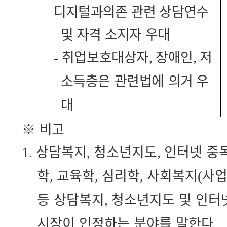
디지털과의존 관련 상담연수
및 자격 소지자 우대
취업보호대상자
장애인
저
-
,
,
소득층은 관련법에 의거
우
대
※
비고
상담복지
청소년지도
인터넷 중
1.
,
,
학
교육학
심리학
사회복지
사
,
,
,
(
등 상담복지
청소년지도 및 인터
,
시장이 인정하는 분야를 말한다
.