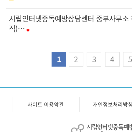
시립인터넷중독예방상담센터 중부사무소 
직)…
다음
맨끝
1
2
3
4
사이트 이용약관
개인정보처리방