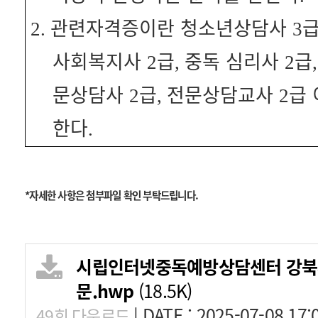
관련자격증이란 청소년상담사
2.
3
사회복지사
급
중독 심리사
급
2
,
2
문상담사
급
전문상담교사
급
2
,
2
한다
.
*자세한 사항은 첨부파일 확인 부탁드립니다.
시립인터넷중독예방상담센터 강북사
문.hwp
(18.5K)
|
DATE : 2025-07-08 17:
49회 다운로드