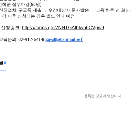
선착순 접수마감(80명)
 신청절차: 구글폼 제출 → 수강대상자 문자발송 → 교육 하루 전 회의
마감 이후 신청되는 경우 별도 안내 예정
※
신청링크:
https://forms.gle/7NNTGAfbfwb6CVgw9
교육문의: 02-912-6414(
gbiwill@hanmail.net
)
글
0
등록된 댓글이 없습니다.