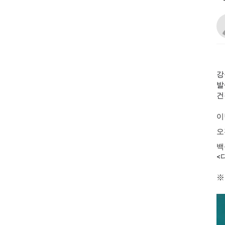
강
발
건
이
오
백
<