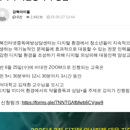
강북아이윌
0건
2,482회
25-05-27 13:44
북인터넷중독예방상담센터는
디지털 환경에서 청소년들이 지속적으
생하는 역기능적인 문제들에 효과적으로 대응할 수 있는 전문 인력
강
한 디지털 환경을 조성하기 위해 디지털 외상피해 대응인력 양성
번 6월 25일(수)에 비대면 ZOOM으로 진행되는 교육은
전 9시 30분부터 12시 30분까지 3시간 동안
석대학교 김재환 교수님을 모시고
디지털 미디어 환경에서의 약물중독과 상담
>을
주제로 강의가 진행됩
※
신청링크:
https://forms.gle/7NNTGAfbfwb6CVgw9