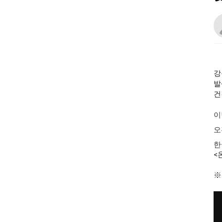
강
발
건
이
오
한
<