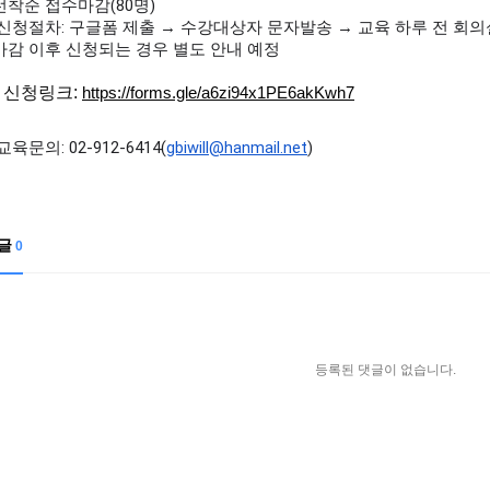
선착순 접수마감(80명)
 신청절차: 구글폼 제출 → 수강대상자 문자발송 → 교육 하루 전 회의
마감 이후 신청되는 경우 별도 안내 예정
※
신청링크:
https://forms.gle/a6zi94x1PE6akKwh7
교육문의: 02-912-6414(
gbiwill@hanmail.net
)
글
0
등록된 댓글이 없습니다.