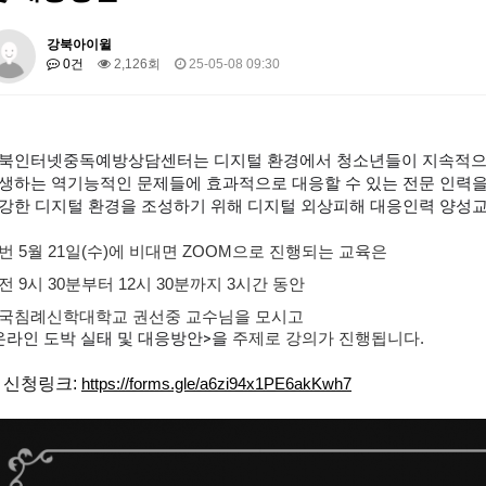
강북아이윌
0건
2,126회
25-05-08 09:30
북인터넷중독예방상담센터는
디지털 환경에서 청소년들이 지속적으
생하는 역기능적인 문제들에 효과적으로 대응할 수 있는 전문 인력
강
한 디지털 환경을 조성하기 위해 디지털 외상피해 대응인력 양성
번 5월 21일(수)에 비대면 ZOOM으로 진행되는 교육은
전 9시 30분부터 12시 30분까지 3시간 동안
국침례신학대학교 권선중 교수님을 모시고
온라인 도박 실태 및 대응방안>을
주제로 강의가 진행됩니다.
※
신청링크:
https://forms.gle/a6zi94x1PE6akKwh7