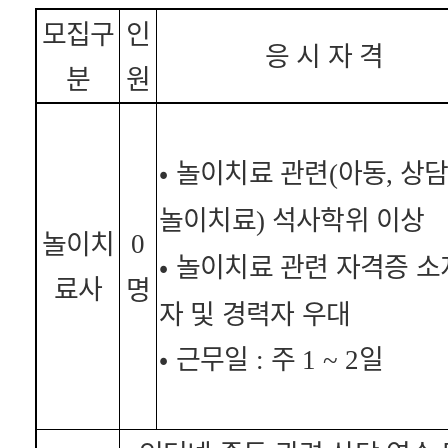
모집구
인
응 시 자 격
분
원
•
놀이치료 관련
아동
상
(
,
놀이치료
석사학위 이상
)
놀이치
0
•
놀이치료 관련 자격증 소
료사
명
자 및 경력자 우대
•
근무일
주
일
:
1 ~ 2