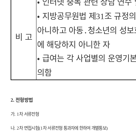
•
인터넷 중독 관련 상담 연수 
•
지방공무원법 제
조 규정
31
아니하고 아동
․
청소년의 성보
비 고
에 해당하지 아니한 자
•
급여는 각 사업별의 운영기
의함
전형방법
2.
가
차 서류전형
. 1
나
차 면접시험
차 서류전형 통과자에 한하여 개별통보
. 2
(1
)