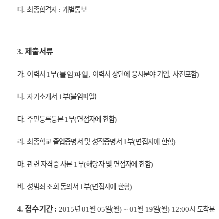
다
최종합격자
개별통보
.
:
제출서류
3.
가
이력서
부
이력서 상단에 응시분야 기입
사진포함
.
1
(
붙임파일,
,
)
나
자기소개서
부(붙임파일)
.
1
다
주민등록등본
부
면접자에 한함
.
1
(
)
라
최종학교 졸업증명서 및 성적증명서
부
면접자에 한함
.
1
(
)
마
관련 자격증 사본
부
해당자 및 면접자에 한함
.
1
(
)
바
성범죄 조회 동의서
부
면접자에 한함
.
1
(
)
접수기간
년
월
일
월
월
일
월
시 도착분
4.
:
2015
01
05
(
) ~ 01
19
(
) 12:00