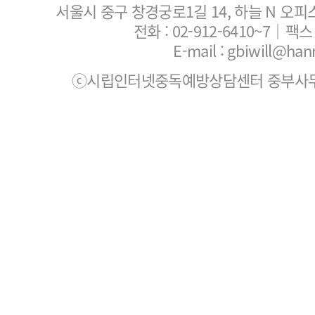
서울시 중구 창경궁로1길 14, 하늘 N 오피
전화 :
02-912-6410~7
｜팩스 :
E-mail : gbiwill@han
ⓒ시립인터넷중독예방상담센터 중부사무소. All