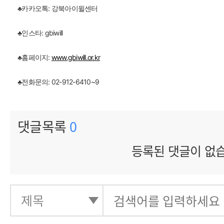
♣카카오톡: 강북아이윌센터
♣인스타: gbiwill
♣홈페이지:
www.gbiwill.or.kr
♣전화문의: 02-912-6410~9
댓글목록
0
등록된 댓글이 없