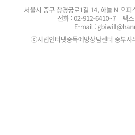
서울시 중구 창경궁로1길 14, 하늘 N 오피
전화 :
02-912-6410~7
｜팩스 :
E-mail : gbiwill@han
ⓒ시립인터넷중독예방상담센터 중부사무소. All