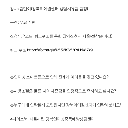
강사: 김민아(강북아이윌센터 상담치유팀 팀장)
금액: 무료 진행
신청: QR코드, 링크주소를 통한 참가신청서 제출(선착순 마감)
링크 주소
https://forms.gle/K556K85rXoHrR87z9
♧인터넷·스마트폰으로 인해 관계에 어려움을 겪고 있나요?
♧사용조절은 물론 나의 자존감을 안정적으로 유지하고 싶나요?
♧누구에게 연락할지 고민된다면 강북아이윌센터에 연락해보세요!
♣페이스북: 서울시립 강북인터넷중독예방상담센터