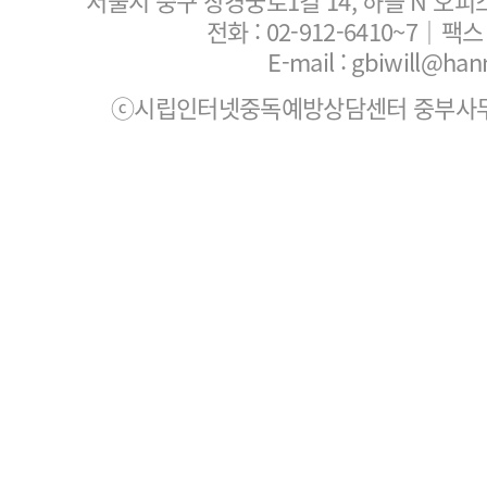
서울시 중구 창경궁로1길 14, 하늘 N 오피
전화 :
02-912-6410~7
｜팩스 :
E-mail : gbiwill@han
ⓒ시립인터넷중독예방상담센터 중부사무소. All