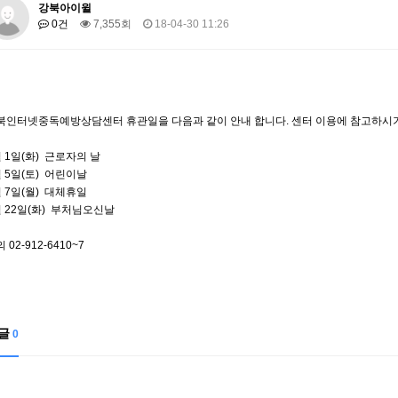
강북아이윌
0건
7,355회
18-04-30 11:26
북인터넷중독예방상담센터 휴관일을 다음과 같이 안내 합니다. 센터 이용에 참고하시기
월 1일(화) 근로자의 날
월 5일(토) 어린이날
월 7일(월) 대체휴일
월 22일(화) 부처님오신날
 02-912-6410~7
글
0