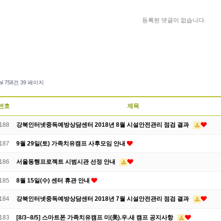
등록된 댓글이 없습니다.
al 758건
39 페이지
번호
제목
188
강북인터넷중독예방상담센터 2018년 8월 시설안전관리 점검 결과
187
9월 29일(토) 가족치유캠프 사후모임 안내
186
서울동행프로젝트 시범시관 선정 안내
185
8월 15일(수) 센터 휴관 안내
184
강북인터넷중독예방상담센터 2018년 7월 시설안전관리 점검 결과
183
[8/3~8/5] 스마트폰 가족치유캠프 미(美).우.새 캠프 공지사항