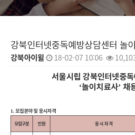
강북인터넷중독예방상담센터 놀이
강북아이윌
18-02-07 10:06
10,10
본문
서울시립 강북인터넷중
놀이치료사
채
‘
’
모집분야 및 응시자격
1.
모집구분
인원
응 시 자 격