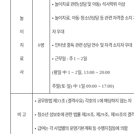
•
놀이치료 관련
상담 및 아동
석사학위 이상
(
)
•
놀이치료
아동
청소년상담 등 관련 자격증 소지 
놀
,
·
이
자 우대
치
명
•
인터넷 중독 관련 상담 연수 및 자격 소지자 우대
0
료
•
근무일
주
일
:
1 ~ 2
사
평일
中
일
(
1 ~ 2
, 13:00 ~ 20:00
주말
토
일
中
일
(
·
)
1
09:00 ~ 17:00)
•
공무원법 제
조
결격사유
각호의
에 해당하지 않는 자
33
(
)
1
비 고
•
청소년 성보호에 관한 법률 제
조
제
조
제
조의 결
28
,
29
,
30
•
급여는 각 사업별의 운영기본계획 등 수행지침등에 의함