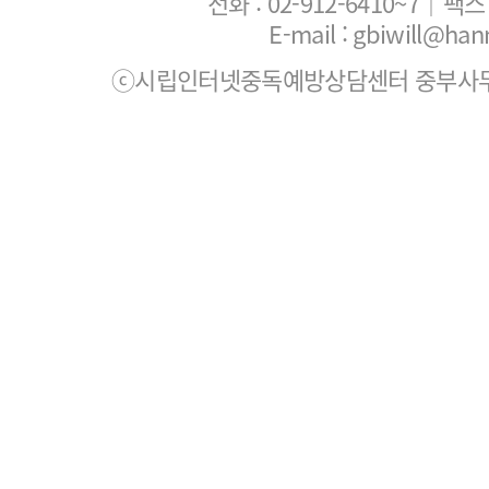
전화 :
02-912-6410~7
｜팩스 :
E-mail : gbiwill@han
ⓒ시립인터넷중독예방상담센터 중부사무소. All