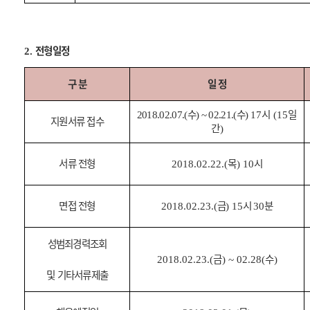
전형일정
2.
구 분
일 정
수
수
시
일
2018.02.07.(
) ~ 02.21.(
)
17
(15
지원서류 접수
간
)
서류 전형
목
시
2018.02.22.(
) 10
면접 전형
금
시
분
2018.02.23.(
) 15
30
성범죄경력조회
금
수
2018.02.23.(
) ~ 02.28(
)
및 기타서류제출