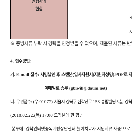
면접자에
한함
※
증빙서류 누락 시 경력을 인정받을 수 없으며
제출된 서류는 반
,
접수방법
4.
:
가
접수
서명날인 후 스캔본
입사지원서
지원자성명
로 
. E-mail
:
(
(
).PDF
이메일로 송부
(gbiwill@daum.net)
나
우편접수
우
서울시 강북구 삼각산로
송림빌딩
층
강북
.
: (
.01077)
158
5
,
목
도착분에 한 함
(2018.02.22.(
) 17:00
/
봉투에
강북인터넷중독예방상담센터 놀이치료사 지원서류 재중
으로
‘
’