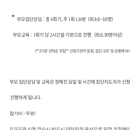
* *
부모집단상담 : 총
회기, 주
회
분 (최소6~10명)
6
1
120
*
부모교육 :
회기 당
시간을 기본으로 진행 (최소30명이상)
1
2
(**2기관 선착순 모집** 신청기관의 일정, 집단 규모 및 상황에 
-
부모 집단상담 및 교육은
정해진 요일 및 시간에
집단지도자가 신청
진행하게 됩니다
.
- 참가비 : 무료!
- -
참가기관 신청 접수시 반드시 담당자와 유선으로 일정 조정해야