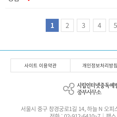
다음
맨끝
1
2
3
4
사이트 이용약관
개인정보처리방
서울시 중구 창경궁로1길 14, 하늘 N 오피
전화 :
02-912-6410~7
｜팩스 :