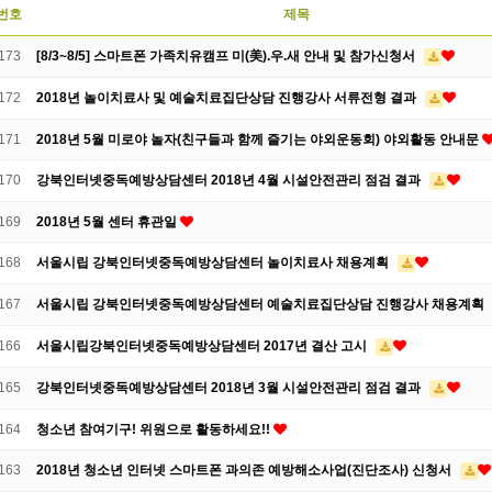
번호
제목
173
[8/3~8/5] 스마트폰 가족치유캠프 미(美).우.새 안내 및 참가신청서
172
2018년 놀이치료사 및 예술치료집단상담 진행강사 서류전형 결과
171
2018년 5월 미로야 놀자(친구들과 함께 즐기는 야외운동회) 야외활동 안내문
170
강북인터넷중독예방상담센터 2018년 4월 시설안전관리 점검 결과
169
2018년 5월 센터 휴관일
168
서울시립 강북인터넷중독예방상담센터 놀이치료사 채용계획
167
서울시립 강북인터넷중독예방상담센터 예술치료집단상담 진행강사 채용계획
166
서울시립강북인터넷중독예방상담센터 2017년 결산 고시
165
강북인터넷중독예방상담센터 2018년 3월 시설안전관리 점검 결과
164
청소년 참여기구! 위원으로 활동하세요!!
163
2018년 청소년 인터넷 스마트폰 과의존 예방해소사업(진단조사) 신청서