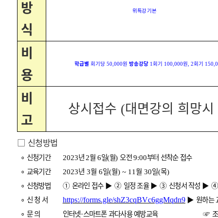
방
위특강 기본
식
비
학급별
회기당
원
방송강당
회기
원
회기
50,000
1
100,000
, 2
150,
용
비
상시접수
대면강의 희망시
(
고
□
신청방법
∘
신청기간
년
월
일
월
오전
부터 선착순 접수
2023
2
6
(
)
9:00
∘
교육기간
년
월
일
월
월
일
목
2023
3
6
(
) ~ 11
30
(
)
∘
신청방법
①
온라인 접수
▶ ②
일정 조율
▶ ③
신청서 작성
▶ 
∘
신 청 서
▶
원하는 
https://forms.gle/shZ3cqBVc6ggMqdn9
∘
문
의
인터넷
스마트폰 과다사용 예방교육
☞
조
·