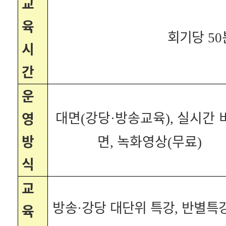
교
육
회기당
50
시
간
운
대면
강당
방송교육
실시간 
영
(
·
),
방
면
녹화영상
무료
,
(
)
식
교
방송
강당 대단위 특강
반별특
육
·
,