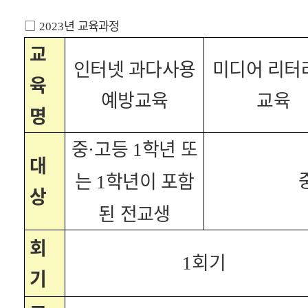
□
년 교육과정
2023
교
인터넷 과다사용
미디어 리터
육
예방교육
교육
명
중
고등
학년 또
·
1
대
는
학년이 포함
1
상
된 전교생
회
회기
1
기